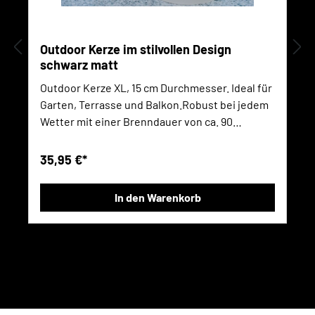
Outdoor Kerze im stilvollen Design
schwarz matt
Outdoor Kerze XL, 15 cm Durchmesser. Ideal für
Garten, Terrasse und Balkon.Robust bei jedem
Wetter mit einer Brenndauer von ca. 90
Stunden. Empfehlung: Nicht mehr als 4
Stunden am Stück brennen lassen.Aus
35,95 €*
hochwertigem Metallblech,
korrosionsgeschützt mit Leinölfarbe
In den Warenkorb
veredelt.Kerzenwachs ca. 1500g mit
schwarzem Paraffin.Größe: 15 cm Durchmesser,
Höhe: 15 cmDeckel und Tischständer nicht im
Lieferumfang.