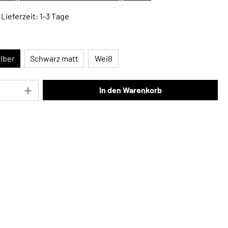
Lieferzeit: 1-3 Tage
en
ilber
Schwarz matt
Weiß
Anzahl: Gib den gewünschten Wert ein oder 
In den Warenkorb