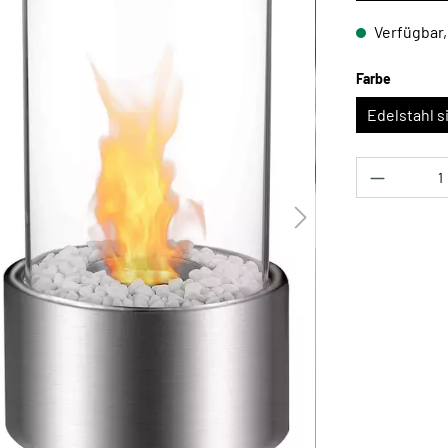
Verfügbar, 
auswähl
Farbe
Edelstahl s
Produkt 