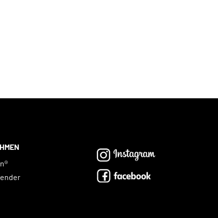
EHMEN
on®
lender