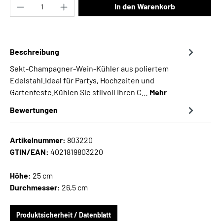
Produkt Anzahl: Gib den gewünschten Wert ei
In den Warenkorb
Beschreibung
Sekt-Champagner-Wein-Kühler aus poliertem
Edelstahl.Ideal für Partys, Hochzeiten und
Gartenfeste.Kühlen Sie stilvoll Ihren C…
Mehr
Bewertungen
Artikelnummer:
803220
GTIN/EAN:
4021819803220
Höhe:
25 cm
Durchmesser:
26,5 cm
Produktsicherheit / Datenblatt