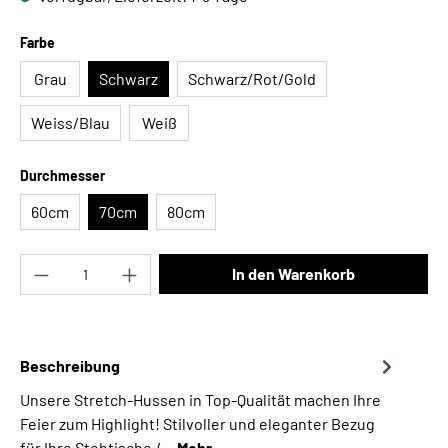
auswählen
Farbe
Grau
Schwarz
Schwarz/Rot/Gold
Weiss/Blau
Weiß
auswählen
Durchmesser
60cm
70cm
80cm
Produkt Anzahl: Gib den gewünschten Wert ei
In den Warenkorb
Beschreibung
Unsere Stretch-Hussen in Top-Qualität machen Ihre
Feier zum Highlight! Stilvoller und eleganter Bezug
für Ihre Stehtische /…
Mehr