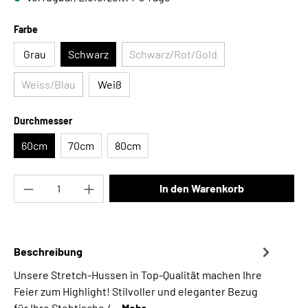
auswählen
Farbe
Grau
Schwarz
Schwarz/Rot/Gold
(Diese Option ist zurzeit nicht v
Weiss/Blau
Weiß
(Diese Option ist zurzeit nicht verfügbar.)
auswählen
Durchmesser
60cm
70cm
80cm
Produkt Anzahl: Gib den gewünschten Wert ei
In den Warenkorb
Beschreibung
Unsere Stretch-Hussen in Top-Qualität machen Ihre
Feier zum Highlight! Stilvoller und eleganter Bezug
für Ihre Stehtische /…
Mehr