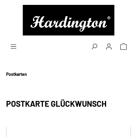
alt springen
Postkarten
POSTKARTE GLÜCKWUNSCH
Bildergalerie überspringen