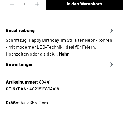
Produkt Anzahl: Gib den gewünschten Wert ei
In den Warenkorb
Beschreibung
Schriftzug "Happy Birthday" im Stil alter Neon-Röhren
- mit moderner LED-Technik. Ideal für Feiern,
Hochzeiten oder als dek…
Mehr
Bewertungen
Artikelnummer:
80441
GTIN/EAN:
4021819804418
Größe:
54 x 35 x 2 cm